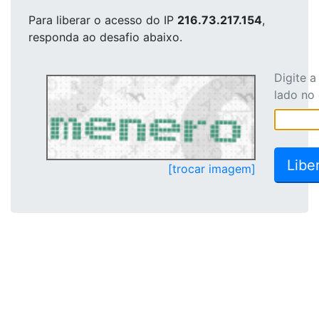
Para liberar o acesso
do IP
216.73.217.154
,
responda ao desafio abaixo.
Digite 
lado no
[trocar imagem]